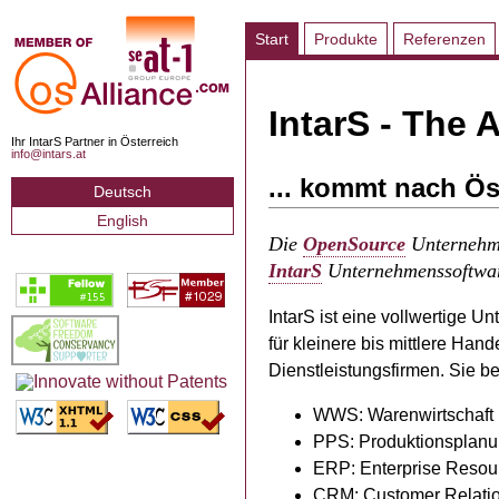
Start
Produkte
Referenzen
IntarS - The A
Ihr IntarS Partner in Österreich
info@intars.at
... kommt nach Ös
Deutsch
English
Die
OpenSource
Unternehme
IntarS
Unternehmenssoftwa
IntarS ist eine vollwertige 
für kleinere bis mittlere Hand
Dienstleistungsfirmen. Sie be
WWS: Warenwirtschaft
PPS: Produktionsplanu
ERP: Enterprise Resou
CRM: Customer Relati